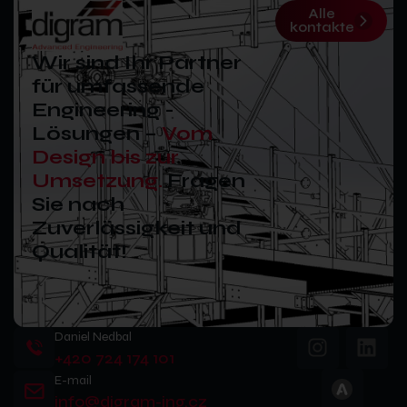
Alle
kontakte
Wir sind Ihr Partner
für umfassende
Engineering -
Lösungen –
Vom
Design bis zur
Umsetzung.
Fragen
Sie nach
Zuverlässigkeit und
Qualität!
Daniel Nedbal
+420 724 174 101
E-mail
info@digram-ing.cz