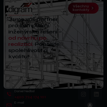
Všechny
kontakty
Jsme váš partner
pro komplexní
inženýrská řešení –
od návrhu po
realizaci.
Poptejte
spolehlivost a
kvalitu!
Daniel Nedbal
+420 724 174 101
E-mail