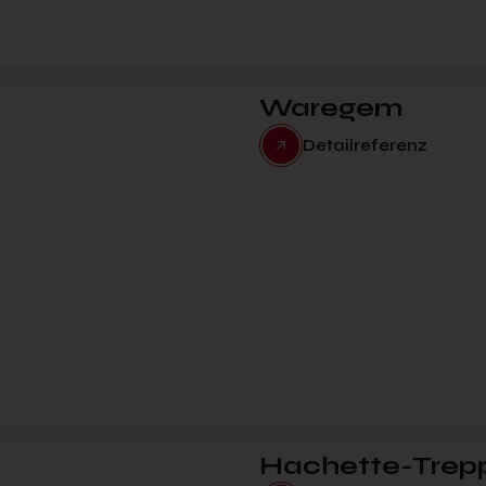
Waregem
Detailreferenz
Hachette-Trep