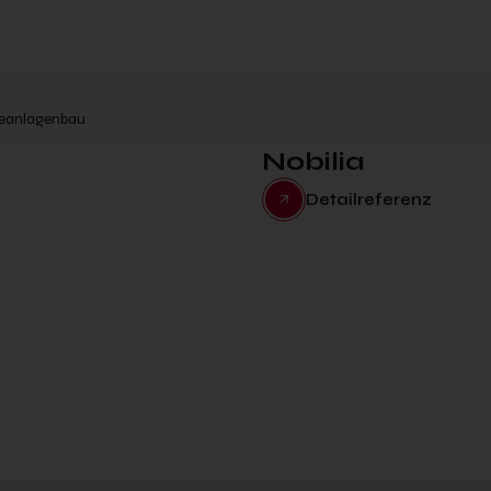
ieanlagenbau
Nobilia
Detailreferenz